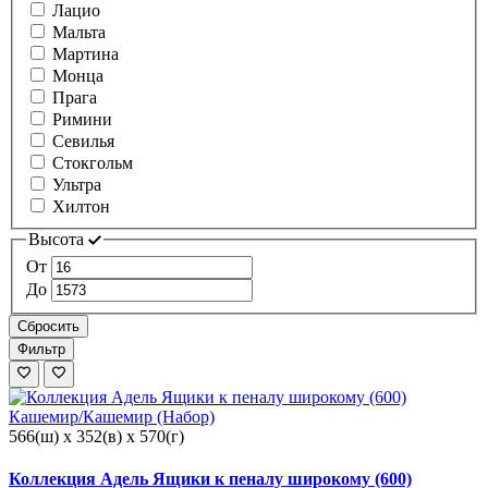
Лацио
Мальта
Мартина
Монца
Прага
Римини
Севилья
Стокгольм
Ультра
Хилтон
Высота
От
До
Сбросить
Фильтр
566(ш) x 352(в) x 570(г)
Коллекция Адель Ящики к пеналу широкому (600)