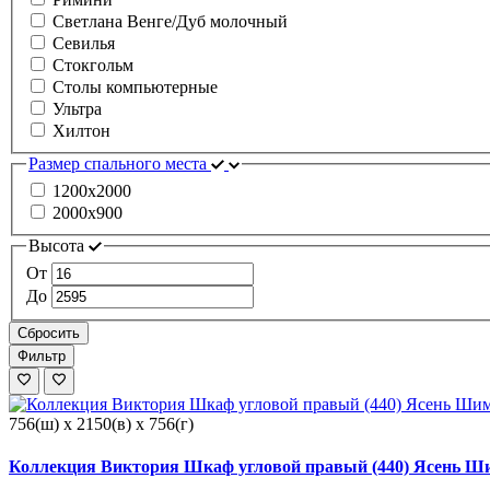
Светлана Венге/Дуб молочный
Севилья
Стокгольм
Столы компьютерные
Ультра
Хилтон
Размер спального места
1200х2000
2000х900
Высота
От
До
Сбросить
Фильтр
756(ш) x 2150(в) x 756(г)
Коллекция Виктория Шкаф угловой правый (440) Ясень Ш