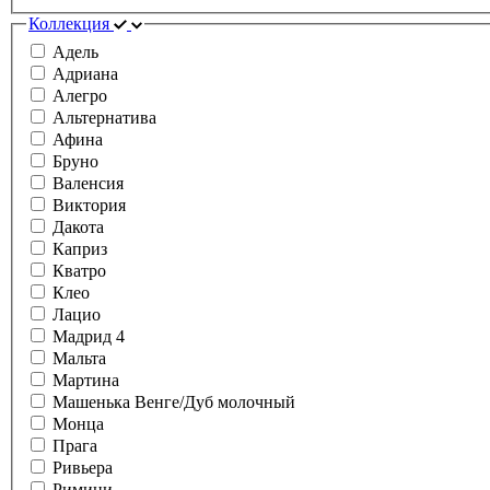
Коллекция
Адель
Адриана
Алегро
Альтернатива
Афина
Бруно
Валенсия
Виктория
Дакота
Каприз
Кватро
Клео
Лацио
Мадрид 4
Мальта
Мартина
Машенька Венге/Дуб молочный
Монца
Прага
Ривьера
Римини