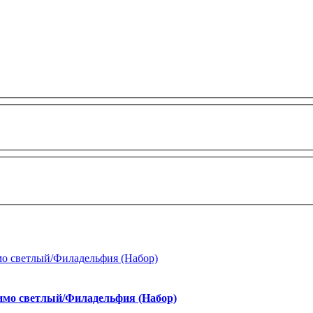
имо светлый/Филадельфия (Набор)