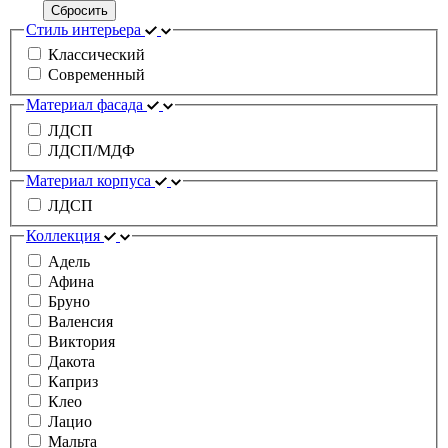
Сбросить
Стиль интерьера
Классический
Современный
Материал фасада
ЛДСП
ЛДСП/МДФ
Материал корпуса
ЛДСП
Коллекция
Адель
Афина
Бруно
Валенсия
Виктория
Дакота
Каприз
Клео
Лацио
Мальта