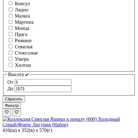
Консул
Лацио
Мальта
Мартина
Монца
Прага
Римини
Севилья
Стокгольм
Ультра
Хилтон
Высота
От
До
Сбросить
Фильтр
416(ш) x 352(в) x 570(г)