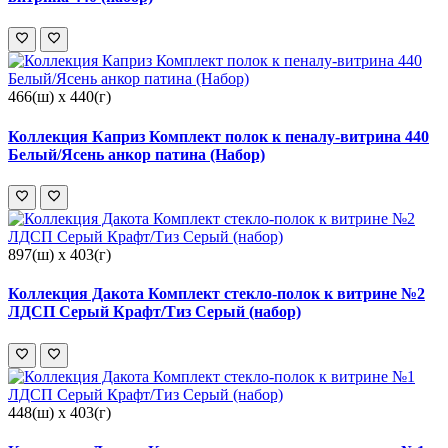
466(ш) x 440(г)
Коллекция Каприз Комплект полок к пеналу-витрина 440
Белый/Ясень анкор патина (Набор)
897(ш) x 403(г)
Коллекция Дакота Комплект стекло-полок к витрине №2
ЛДСП Серый Крафт/Тиз Серый (набор)
448(ш) x 403(г)