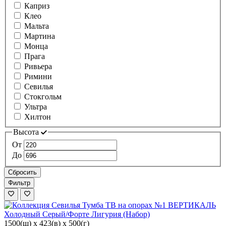
Каприз
Клео
Мальта
Мартина
Монца
Прага
Ривьера
Римини
Севилья
Стокгольм
Ультра
Хилтон
Высота
От
До
Сбросить
Фильтр
1500(ш) x 423(в) x 500(г)