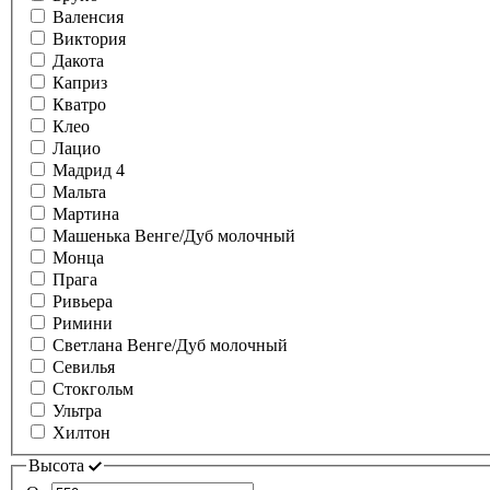
Валенсия
Виктория
Дакота
Каприз
Кватро
Клео
Лацио
Мадрид 4
Мальта
Мартина
Машенька Венге/Дуб молочный
Монца
Прага
Ривьера
Римини
Светлана Венге/Дуб молочный
Севилья
Стокгольм
Ультра
Хилтон
Высота