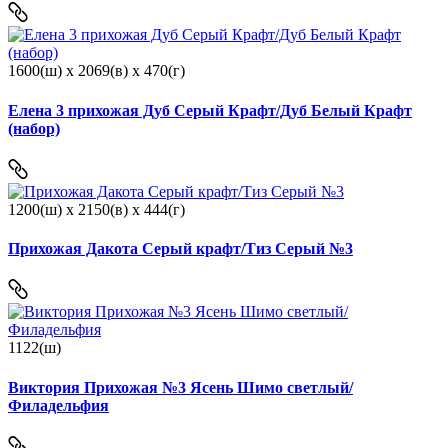
1600(ш) x 2069(в) x 470(г)
Елена 3 прихожая Дуб Серый Крафт/Дуб Белый Крафт
(набор)
1200(ш) x 2150(в) x 444(г)
Прихожая Дакота Серый крафт/Тиз Серый №3
1122(ш)
Виктория Прихожая №3 Ясень Шимо светлый/
Филадельфия