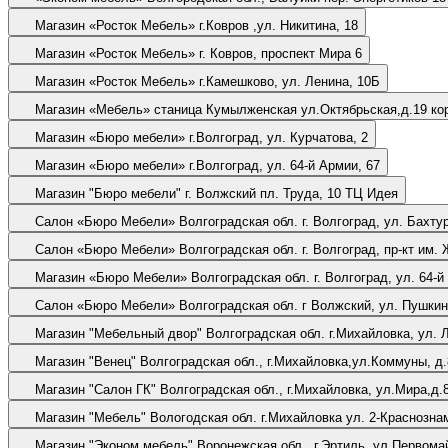
Магазин «Росток Мебель»
г.Ковров ,ул. Никитина, 18
Магазин «Росток Мебель»
г. Ковров, проспект Мира 6
Магазин «Росток Мебель»
г.Камешково, ул. Ленина, 10Б
Магазин «Мебель»
станица Кумылженская ул.Октябрьская,д.19 ко
Магазин «Бюро мебели»
г.Волгоград, ул. Курчатова, 2
Магазин «Бюро мебели»
г.Волгоград, ул. 64-й Армии, 67
Магазин "Бюро мебели"
г. Волжский пл. Труда, 10 ТЦ Идея
Салон «Бюро Мебели»
Волгоградская обл. г. Волгоград, ул. Бахт
Салон «Бюро Мебели»
Волгоградская обл. г. Волгоград, пр-кт им.
Магазин «Бюро Мебели»
Волгоградская обл. г. Волгоград, ул. 64-й
Салон «Бюро Мебели»
Волгоградская обл. г Волжский, ул. Пушки
Магазин "Мебельный двор"
Волгоградская 
Магазин "Венец"
Волгоградская обл., г.Михайловка,ул.Коммуны, д.
Магазин "Салон ГК"
Волгоградская обл., г.Михайловка, ул.Мира,д.
Магазин "Мебель"
Вологодская обл. г.Михайловка ул. 2-Краснозна
Магазин "Эконом мебель"
Воронежская обл., г.Эртиль, ул.Первома