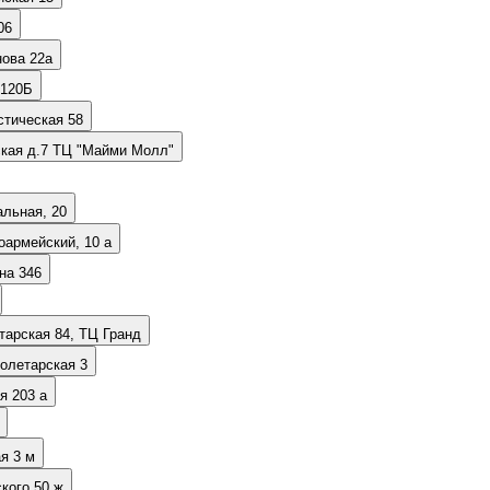
я 106
нова 22а
 120Б
стическая 58
ская д.7 ТЦ "Майми Молл"
альная, 20
оармейский, 10 а
на 346
тарская 84, ТЦ Гранд
ролетарская 3
я 203 а
я 3 м
кого 50 ж