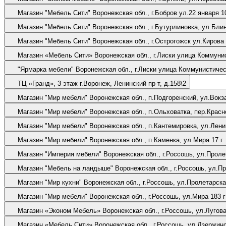
Магазин "Мебель Сити"
Воронежская обл., г.Бобров ул.22 январ
Магазин "Мебель Сити"
Воронежская обл., г.Бутурлиновка, ул.Бли
Магазин "Мебель Сити"
Воронежская обл., г.Острогожск ул.Кирова
Магазин «Мебель Сити»
Воронежская обл., г.Лиски улица Коммуни
"Ярмарка мебели"
Воронежская обл., г.Лиски улица Коммунистиче
ТЦ «Гранд», 3 этаж
г.Воронеж, Ленинский пр-т, д.158\2
Магазин "Мир мебели"
Воронежская обл., п.Подгоренский, ул.Вокз
Магазин "Мир мебели"
Воронежская обл., п.Ольховатка, пер.Красн
Магазин "Мир мебели"
Воронежская обл., п.Кантемировка, ул.Лени
Магазин "Мир мебели"
Воронежская обл., п.Каменка, ул.Мира 17 г
Магазин "Империя мебели"
Воронежская обл., г.Россошь, ул.Проле
Магазин "Мебель на ландыше"
Воронежская обл., г.Россошь, ул.П
Магазин "Мир кухни"
Воронежская обл., г.Россошь, ул.Пролетарска
Магазин "Мир мебели"
Воронежская обл., г.Россошь, ул.Мира 183 г
Магазин «Эконом Мебель»
Воронежская обл., г.Россошь, ул.Лугова
Магазин «Мебель Сити»
Воронежская обл., г.Россошь, ул.Дзержинс