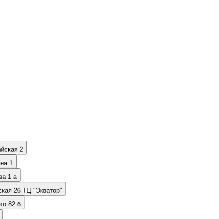
айская 2
на 1
ва 1 а
ская 26 ТЦ "Экватор"
го 82 б