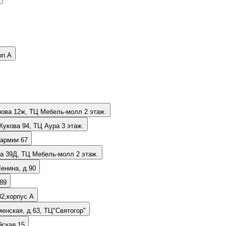
рп.А
урова 12ж, ТЦ Мебель-молл 2 этаж.
 Жукова 94, ТЦ Аура 3 этаж.
 армии 67
на 39Д, ТЦ Мебель-молл 2 этаж.
обл. г.Михайловка, ул. Ленина, д.90
89
82,корпус А
менская, д.63, ТЦ"Святогор"
йская 15