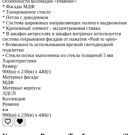
Особенности коллекции «Римини»:
* Фасады МДФ
* Тонированное стекло
* Петли с доводчиком
* Система шариковых направляющих полного выдвижения
* Крепежный элемент - эксцентриковая стяжка
* В шкафах-антресолях и шкафах-витринах используется
система открывания фасадов от нажатия «Push to open»
• Возможность использования врезной светодиодной
подсветки
• Стекло-полки выполнены из стекла толщиной 5 мм
Характеристики
Размер:
900(ш) x 230(в) x 440(г)
Материал фасада:
МДФ
Материал корпуса:
ЛДСП
Коллекция:
Римини
900(ш) x 230(в) x 440(г)