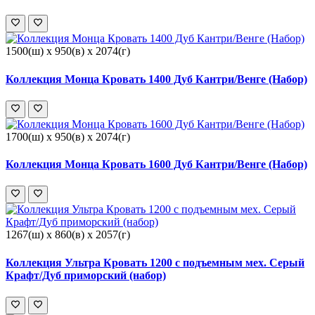
1500(ш) x 950(в) x 2074(г)
Коллекция Монца Кровать 1400 Дуб Кантри/Венге (Набор)
1700(ш) x 950(в) x 2074(г)
Коллекция Монца Кровать 1600 Дуб Кантри/Венге (Набор)
1267(ш) x 860(в) x 2057(г)
Коллекция Ультра Кровать 1200 с подъемным мех. Серый
Крафт/Дуб приморский (набор)