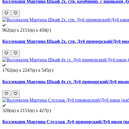
Коллекция Мартина Шкаф 2х. ств. комбинир. с ящиками Ду
962(ш) x 2151(в) x 450(г)
Коллекция Мартина Шкаф 2х. ств. Дуб приморский/Дуб юко
1762(ш) x 2247(в) x 545(г)
Коллекция Мартина Шкаф 4х ст. Дуб приморский/Дуб юкон 
320(ш) x 2151(в) x 427(г)
Коллекция Мартина Стеллаж Дуб приморский/Дуб юкон (на