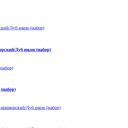
рский/Дуб юкон (набор)
(набор)