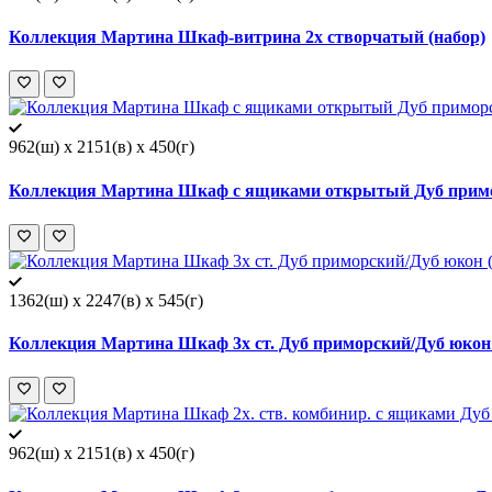
Коллекция Мартина Шкаф-витрина 2х створчатый (набор)
962(ш) x 2151(в) x 450(г)
Коллекция Мартина Шкаф с ящиками открытый Дуб примо
1362(ш) x 2247(в) x 545(г)
Коллекция Мартина Шкаф 3х ст. Дуб приморский/Дуб юкон 
962(ш) x 2151(в) x 450(г)