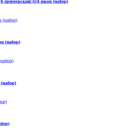
б приморский/Дуб юкон (набор)
н (набор)
(набор)
бор)