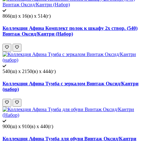
866(ш) x 16(в) x 514(г)
Коллекция Афина Комплект полок к шкафу 2х створ. (540)
Винтаж Оксид/Кантри (Набор)
540(ш) x 2150(в) x 444(г)
Коллекция Афина Тумба c зеркалом Винтаж Оксид/Кантри
(набор)
900(ш) x 910(в) x 440(г)
Коллекция Афина Тумба для обуви Винтаж Оксид/Кантри