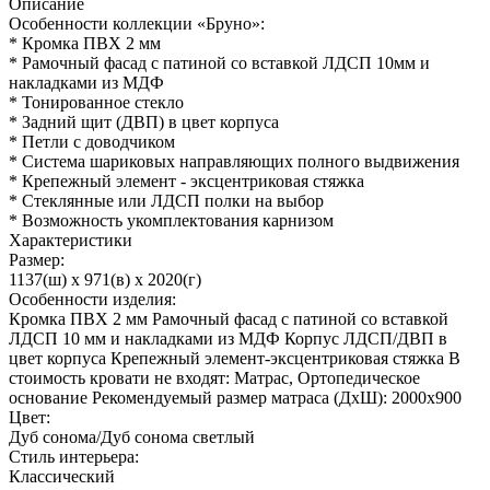
Описание
Особенности коллекции «Бруно»:
* Кромка ПВХ 2 мм
* Рамочный фасад с патиной со вставкой ЛДСП 10мм и
накладками из МДФ
* Тонированное стекло
* Задний щит (ДВП) в цвет корпуса
* Петли с доводчиком
* Система шариковых направляющих полного выдвижения
* Крепежный элемент - эксцентриковая стяжка
* Стеклянные или ЛДСП полки на выбор
* Возможность укомплектования карнизом
Характеристики
Размер:
1137(ш) x 971(в) x 2020(г)
Особенности изделия:
Кромка ПВХ 2 мм Рамочный фасад с патиной со вставкой
ЛДСП 10 мм и накладками из МДФ Корпус ЛДСП/ДВП в
цвет корпуса Крепежный элемент-эксцентриковая стяжка В
стоимость кровати не входят: Матрас, Ортопедическое
основание Рекомендуемый размер матраса (ДхШ): 2000х900
Цвет:
Дуб сонома/Дуб сонома светлый
Стиль интерьера:
Классический