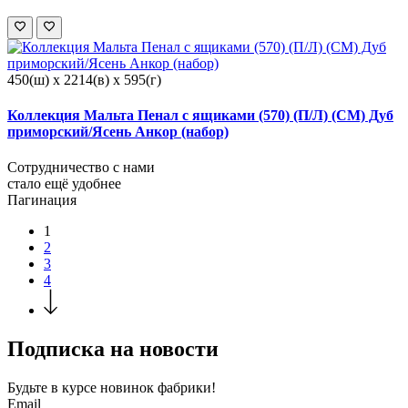
450(ш) x 2214(в) x 595(г)
Коллекция Мальта Пенал с ящиками (570) (П/Л) (СМ) Дуб
приморский/Ясень Анкор (набор)
Сотрудничество с нами
стало ещё удобнее
Пагинация
1
2
3
4
Подписка на новости
Будьте в курсе
новинок фабрики!
Email