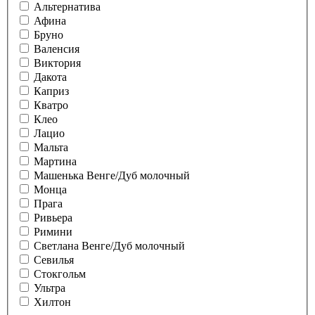
Альтернатива
Афина
Бруно
Валенсия
Виктория
Дакота
Каприз
Кватро
Клео
Лацио
Мальта
Мартина
Машенька Венге/Дуб молочный
Монца
Прага
Ривьера
Римини
Светлана Венге/Дуб молочный
Севилья
Стокгольм
Ультра
Хилтон