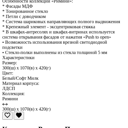
Особенности коллекции «Римини»:
* Фасады МДФ
* Тонированное стекло
* Петли с доводчиком
* Система шариковых направляющих полного выдвижения
* Крепежный элемент - эксцентриковая стяжка
* В шкафах-антресолях и шкафах-витринах используется
система открывания фасадов от нажатия «Push to open»
• Возможность использования врезной светодиодной
подсветки
• Стекло-полки выполнены из стекла толщиной 5 мм
Характеристики
Размер:
300(ш) x 1070(в) x 420(г)
Цвет:
Белый/Софт Милк
Материал корпуса:
ЛДСП
Коллекция:
Римини
300(ш) x 1070(в) x 420(г)