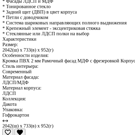
* Фасады ЛДСП и МДФ
* Тонированное стекло
* Задний щит (ДВП) в цвет корпуса
* Петли с доводчиком
* Система шариковых направляющих полного выдвижения
* Крепежный элемент - эксцентриковая стяжка
* Стеклянные или ЛДСП полки на выбор
Характеристики
Размер:
2042(ш) x 733(в) x 952(г)
Особенности изделия:
Кромка ПВХ 2 мм Рамочный фасад МДФ с фрезеровкой Корпус
Стиль интерьера:
Современный
Материал фасада:
ЛДСП/МДФ
Материал корпуса:
ЛДСП
Коллекция:
Дакота
Упаковка:
Гофрокартон
2042(ш) x 733(в) x 952(г)