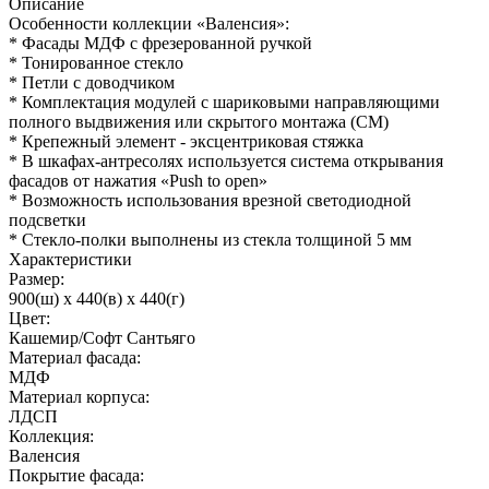
Описание
Особенности коллекции «Валенсия»:
* Фасады МДФ с фрезерованной ручкой
* Тонированное стекло
* Петли с доводчиком
* Комплектация модулей с шариковыми направляющими
полного выдвижения или скрытого монтажа (СМ)
* Крепежный элемент - эксцентриковая стяжка
* В шкафах-антресолях используется система открывания
фасадов от нажатия «Push to open»
* Возможность использования врезной светодиодной
подсветки
* Стекло-полки выполнены из стекла толщиной 5 мм
Характеристики
Размер:
900(ш) x 440(в) x 440(г)
Цвет:
Кашемир/Софт Сантьяго
Материал фасада:
МДФ
Материал корпуса:
ЛДСП
Коллекция:
Валенсия
Покрытие фасада: