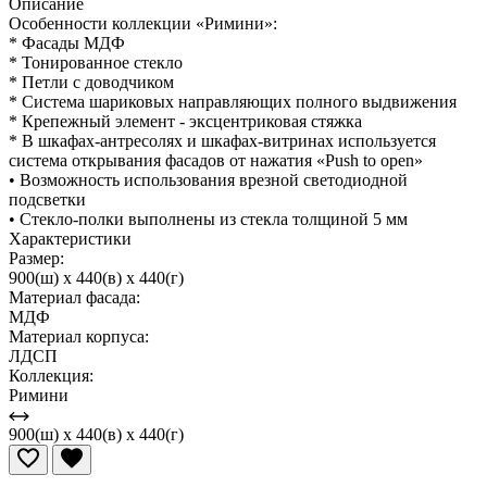
Описание
Особенности коллекции «Римини»:
* Фасады МДФ
* Тонированное стекло
* Петли с доводчиком
* Система шариковых направляющих полного выдвижения
* Крепежный элемент - эксцентриковая стяжка
* В шкафах-антресолях и шкафах-витринах используется
система открывания фасадов от нажатия «Push to open»
• Возможность использования врезной светодиодной
подсветки
• Стекло-полки выполнены из стекла толщиной 5 мм
Характеристики
Размер:
900(ш) x 440(в) x 440(г)
Материал фасада:
МДФ
Материал корпуса:
ЛДСП
Коллекция:
Римини
900(ш) x 440(в) x 440(г)