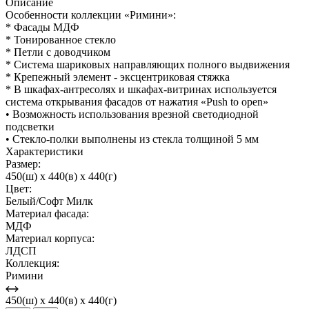
Описание
Особенности коллекции «Римини»:
* Фасады МДФ
* Тонированное стекло
* Петли с доводчиком
* Система шариковых направляющих полного выдвижения
* Крепежный элемент - эксцентриковая стяжка
* В шкафах-антресолях и шкафах-витринах используется
система открывания фасадов от нажатия «Push to open»
• Возможность использования врезной светодиодной
подсветки
• Стекло-полки выполнены из стекла толщиной 5 мм
Характеристики
Размер:
450(ш) x 440(в) x 440(г)
Цвет:
Белый/Софт Милк
Материал фасада:
МДФ
Материал корпуса:
ЛДСП
Коллекция:
Римини
450(ш) x 440(в) x 440(г)