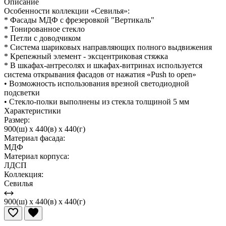
Описание
Особенности коллекции «Севилья»:
* Фасады МДФ с фрезеровкой "Вертикаль"
* Тонированное стекло
* Петли с доводчиком
* Система шариковых направляющих полного выдвижения
* Крепежный элемент - эксцентриковая стяжка
* В шкафах-антресолях и шкафах-витринах используется
система открывания фасадов от нажатия «Push to open»
• Возможность использования врезной светодиодной
подсветки
• Стекло-полки выполнены из стекла толщиной 5 мм
Характеристики
Размер:
900(ш) x 440(в) x 440(г)
Материал фасада:
МДФ
Материал корпуса:
ЛДСП
Коллекция:
Севилья
900(ш) x 440(в) x 440(г)