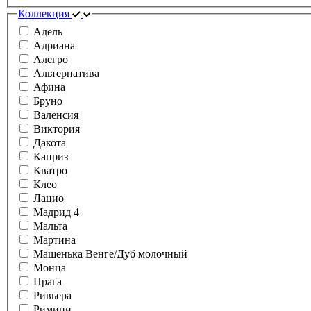
Коллекция
Адель
Адриана
Алегро
Альтернатива
Афина
Бруно
Валенсия
Виктория
Дакота
Каприз
Кватро
Клео
Лацио
Мадрид 4
Мальта
Мартина
Машенька Венге/Дуб молочный
Монца
Прага
Ривьера
Римини