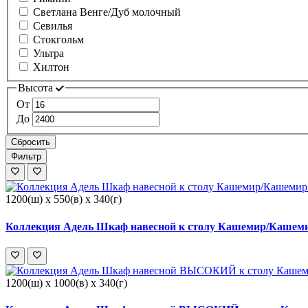
Светлана Венге/Дуб молочный
Севилья
Стокгольм
Ультра
Хилтон
Высота
От
До
Сбросить
Фильтр
1200(ш) x 550(в) x 340(г)
Коллекция Адель Шкаф навесной к столу Кашемир/Кашеми
1200(ш) x 1000(в) x 340(г)