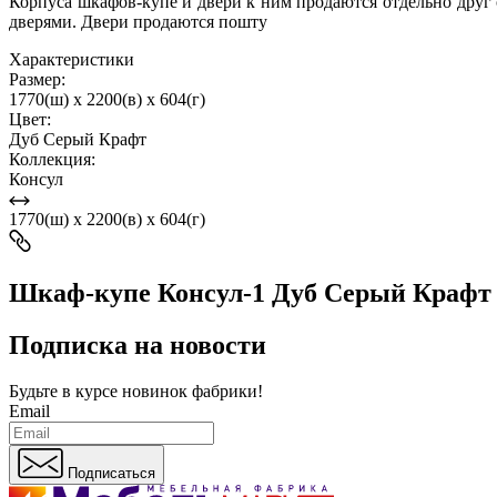
Корпуса шкафов-купе и двери к ним продаются отдельно дру
дверями. Двери продаются пошту
Характеристики
Размер:
1770(ш) x 2200(в) x 604(г)
Цвет:
Дуб Серый Крафт
Коллекция:
Консул
1770(ш) x 2200(в) x 604(г)
Шкаф-купе Консул-1 Дуб Серый Крафт
Подписка на новости
Будьте в курсе
новинок фабрики!
Email
Подписаться