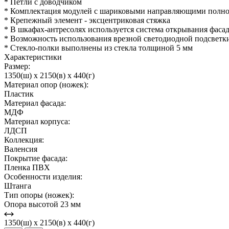
* Петли с доводчиком
* Комплектация модулей с шариковыми направляющими полно
* Крепежный элемент - эксцентриковая стяжка
* В шкафах-антресолях используется система открывания фасад
* Возможность использования врезной светодиодной подсветк
* Стекло-полки выполнены из стекла толщиной 5 мм
Характеристики
Размер:
1350(ш) x 2150(в) x 440(г)
Материал опор (ножек):
Пластик
Материал фасада:
МДФ
Материал корпуса:
ЛДСП
Коллекция:
Валенсия
Покрытие фасада:
Пленка ПВХ
Особенности изделия:
Штанга
Тип опоры (ножек):
Опора высотой 23 мм
1350(ш) x 2150(в) x 440(г)