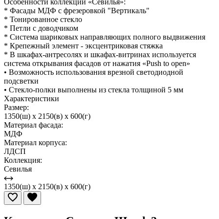
Особенности коллекции «Севилья»:
* Фасады МДФ с фрезеровкой "Вертикаль"
* Тонированное стекло
* Петли с доводчиком
* Система шариковых направляющих полного выдвижения
* Крепежный элемент - эксцентриковая стяжка
* В шкафах-антресолях и шкафах-витринах используется
система открывания фасадов от нажатия «Push to open»
• Возможность использования врезной светодиодной
подсветки
• Стекло-полки выполнены из стекла толщиной 5 мм
Характеристики
Размер:
1350(ш) x 2150(в) x 600(г)
Материал фасада:
МДФ
Материал корпуса:
ЛДСП
Коллекция:
Севилья
1350(ш) x 2150(в) x 600(г)