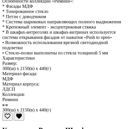
Особенности коллекции «Римини»:
* Фасады МДФ
* Тонированное стекло
* Петли с доводчиком
* Система шариковых направляющих полного выдвижения
* Крепежный элемент - эксцентриковая стяжка
* В шкафах-антресолях и шкафах-витринах используется
система открывания фасадов от нажатия «Push to open»
• Возможность использования врезной светодиодной
подсветки
• Стекло-полки выполнены из стекла толщиной 5 мм
Характеристики
Размер:
300(ш) x 2150(в) x 440(г)
Материал фасада:
МДФ
Материал корпуса:
ЛДСП
Коллекция:
Римини
300(ш) x 2150(в) x 440(г)