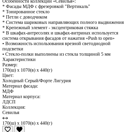
Особенности коллекции «Севилья»:
* Фасады МДФ с фрезеровкой "Вертикаль"
* Тонированное стекло
* Петли с доводчиком
* Система шариковых направляющих полного выдвижения
* Крепежный элемент - эксцентриковая стяжка
* В шкафах-антресолях и шкафах-витринах используется
система открывания фасадов от нажатия «Push to open»
• Возможность использования врезной светодиодной
подсветки
• Стекло-полки выполнены из стекла толщиной 5 мм
Характеристики
Размер:
170(ш) x 1070(в) x 440(г)
Цвет:
Холодный Серый/Форте Лигурия
Материал фасада:
МДФ
Материал корпуса:
ЛДСП
Коллекция:
Севилья
170(ш) x 1070(в) x 440(г)