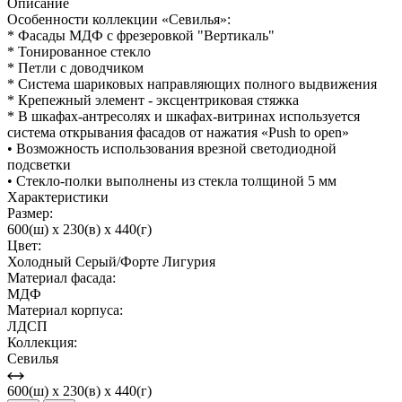
Описание
Особенности коллекции «Севилья»:
* Фасады МДФ с фрезеровкой "Вертикаль"
* Тонированное стекло
* Петли с доводчиком
* Система шариковых направляющих полного выдвижения
* Крепежный элемент - эксцентриковая стяжка
* В шкафах-антресолях и шкафах-витринах используется
система открывания фасадов от нажатия «Push to open»
• Возможность использования врезной светодиодной
подсветки
• Стекло-полки выполнены из стекла толщиной 5 мм
Характеристики
Размер:
600(ш) x 230(в) x 440(г)
Цвет:
Холодный Серый/Форте Лигурия
Материал фасада:
МДФ
Материал корпуса:
ЛДСП
Коллекция:
Севилья
600(ш) x 230(в) x 440(г)