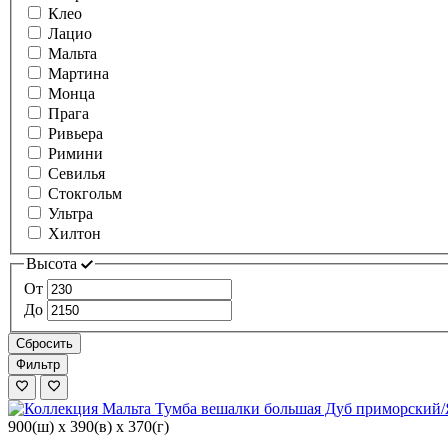
Клео
Лацио
Мальта
Мартина
Монца
Прага
Ривьера
Римини
Севилья
Стокгольм
Ультра
Хилтон
Высота
От
До
Сбросить
Фильтр
900(ш) x 390(в) x 370(г)