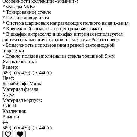
Особенности коллекции «Римини»:
* Фасады МДФ
* Тонированное стекло
* Петли с доводчиком
* Система шариковых направляющих полного выдвижения
* Крепежный элемент - эксцентриковая стяжка
* В шкафах-антресолях и шкафах-витринах используется
система открывания фасадов от нажатия «Push to open»
• Возможность использования врезной светодиодной
подсветки
• Стекло-полки выполнены из стекла толщиной 5 мм
Характеристики
Размер:
580(ш) x 470(в) x 440(г)
Цвет:
Белый/Софт Милк
Материал фасада:
МДФ
Материал корпуса:
ЛДСП
Коллекция:
Римини
580(ш) x 470(в) x 440(г)