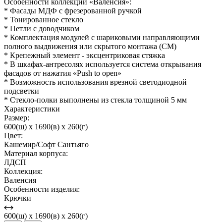
Особенности коллекции «Валенсия»:
* Фасады МДФ с фрезерованной ручкой
* Тонированное стекло
* Петли с доводчиком
* Комплектация модулей с шариковыми направляющими
полного выдвижения или скрытого монтажа (СМ)
* Крепежный элемент - эксцентриковая стяжка
* В шкафах-антресолях используется система открывания
фасадов от нажатия «Push to open»
* Возможность использования врезной светодиодной
подсветки
* Стекло-полки выполнены из стекла толщиной 5 мм
Характеристики
Размер:
600(ш) x 1690(в) x 260(г)
Цвет:
Кашемир/Софт Сантьяго
Материал корпуса:
ЛДСП
Коллекция:
Валенсия
Особенности изделия:
Крючки
600(ш) x 1690(в) x 260(г)