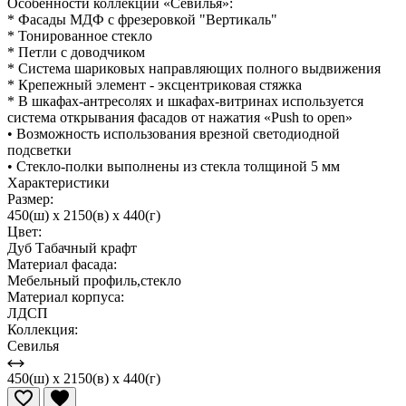
Особенности коллекции «Севилья»:
* Фасады МДФ с фрезеровкой "Вертикаль"
* Тонированное стекло
* Петли с доводчиком
* Система шариковых направляющих полного выдвижения
* Крепежный элемент - эксцентриковая стяжка
* В шкафах-антресолях и шкафах-витринах используется
система открывания фасадов от нажатия «Push to open»
• Возможность использования врезной светодиодной
подсветки
• Стекло-полки выполнены из стекла толщиной 5 мм
Характеристики
Размер:
450(ш) x 2150(в) x 440(г)
Цвет:
Дуб Табачный крафт
Материал фасада:
Мебельный профиль,стекло
Материал корпуса:
ЛДСП
Коллекция:
Севилья
450(ш) x 2150(в) x 440(г)