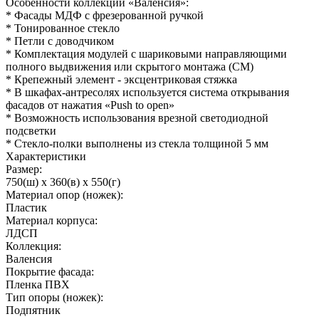
Особенности коллекции «Валенсия»:
* Фасады МДФ с фрезерованной ручкой
* Тонированное стекло
* Петли с доводчиком
* Комплектация модулей с шариковыми направляющими
полного выдвижения или скрытого монтажа (СМ)
* Крепежный элемент - эксцентриковая стяжка
* В шкафах-антресолях используется система открывания
фасадов от нажатия «Push to open»
* Возможность использования врезной светодиодной
подсветки
* Стекло-полки выполнены из стекла толщиной 5 мм
Характеристики
Размер:
750(ш) x 360(в) x 550(г)
Материал опор (ножек):
Пластик
Материал корпуса:
ЛДСП
Коллекция:
Валенсия
Покрытие фасада:
Пленка ПВХ
Тип опоры (ножек):
Подпятник