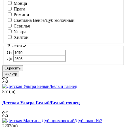
Монца
Прага
Римини
Светлана Венге/Дуб молочный
Севилья
Ультра
Хилтон
Высота
От
До
Сбросить
Фильтр
851(ш)
Детская Ультра Белый/Белый глянец
2202(ш)