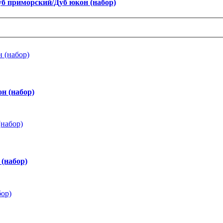
б приморский/Дуб юкон (набор)
н (набор)
(набор)