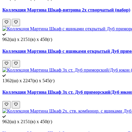
Коллекция Мартина Шкаф-витрина 2х створчатый (набор)
962(ш) x 2151(в) x 450(г)
Коллекция Мартина Шкаф с ящиками открытый Дуб примо
1362(ш) x 2247(в) x 545(г)
Коллекция Мартина Шкаф 3х ст. Дуб приморский/Дуб юкон 
962(ш) x 2151(в) x 450(г)