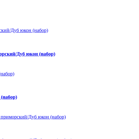
рский/Дуб юкон (набор)
(набор)