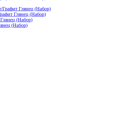
рафит Глянец (Набор)
янец (Набор)