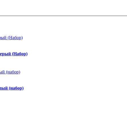
рый (Набор)
лый (набор)