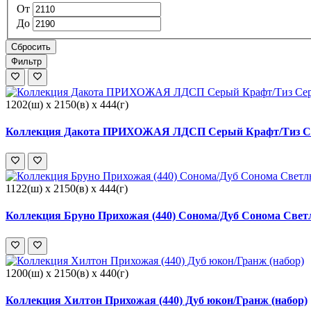
От
До
Сбросить
Фильтр
1202(ш) x 2150(в) x 444(г)
Коллекция Дакота ПРИХОЖАЯ ЛДСП Серый Крафт/Тиз Се
1122(ш) x 2150(в) x 444(г)
Коллекция Бруно Прихожая (440) Сонома/Дуб Сонома Свет
1200(ш) x 2150(в) x 440(г)
Коллекция Хилтон Прихожая (440) Дуб юкон/Гранж (набор)