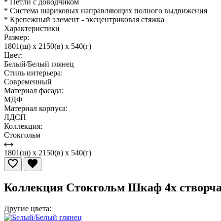
* Петли с доводчиком
* Система шариковых направляющих полного выдвижения
* Крепежный элемент - эксцентриковая стяжка
Характеристики
Размер:
1801(ш) x 2150(в) x 540(г)
Цвет:
Белый/Белый глянец
Стиль интерьера:
Современный
Материал фасада:
МДФ
Материал корпуса:
ЛДСП
Коллекция:
Стокгольм
1801(ш) x 2150(в) x 540(г)
Коллекция Стокгольм Шкаф 4х створч
Другие цвета: