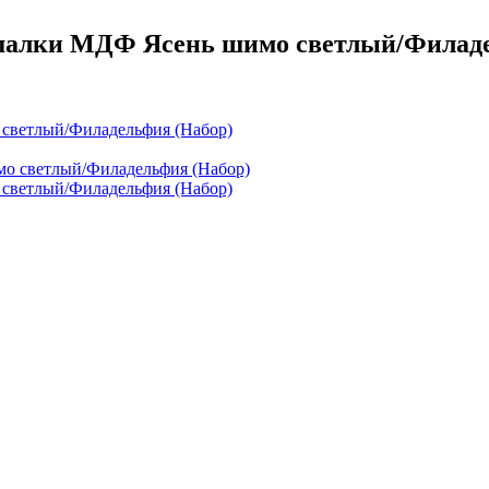
шалки МДФ Ясень шимо светлый/Филаде
светлый/Филадельфия (Набор)
светлый/Филадельфия (Набор)