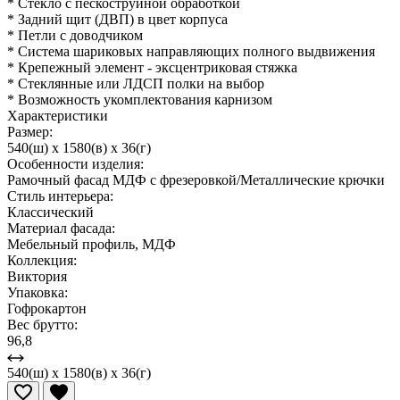
* Стекло с пескоструйной обработкой
* Задний щит (ДВП) в цвет корпуса
* Петли с доводчиком
* Система шариковых направляющих полного выдвижения
* Крепежный элемент - эксцентриковая стяжка
* Стеклянные или ЛДСП полки на выбор
* Возможность укомплектования карнизом
Характеристики
Размер:
540(ш) x 1580(в) x 36(г)
Особенности изделия:
Рамочный фасад МДФ с фрезеровкой/Металлические крючки
Стиль интерьера:
Классический
Материал фасада:
Мебельный профиль, МДФ
Коллекция:
Виктория
Упаковка:
Гофрокартон
Вес брутто:
96,8
540(ш) x 1580(в) x 36(г)