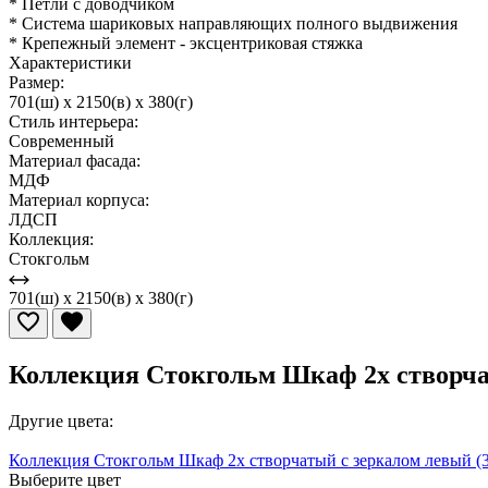
* Петли с доводчиком
* Система шариковых направляющих полного выдвижения
* Крепежный элемент - эксцентриковая стяжка
Характеристики
Размер:
701(ш) x 2150(в) x 380(г)
Стиль интерьера:
Современный
Материал фасада:
МДФ
Материал корпуса:
ЛДСП
Коллекция:
Стокгольм
701(ш) x 2150(в) x 380(г)
Коллекция Стокгольм Шкаф 2х створча
Другие цвета:
Коллекция Стокгольм Шкаф 2х створчатый с зеркалом левый (
Выберите цвет