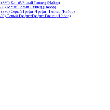
380) Белый/Белый Глянец (Набор)
80) Серый Графит/Графит Глянец (Набор)