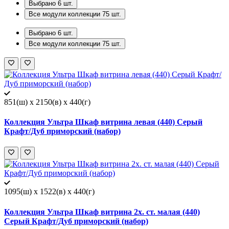
Выбрано
6
шт.
Все модули коллекции
75
шт.
Выбрано
6
шт.
Все модули коллекции
75
шт.
851(ш) x 2150(в) x 440(г)
Коллекция Ультра Шкаф витрина левая (440) Серый
Крафт/Дуб приморский (набор)
1095(ш) x 1522(в) x 440(г)
Коллекция Ультра Шкаф витрина 2х. ст. малая (440)
Серый Крафт/Дуб приморский (набор)