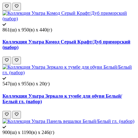
861(ш) x 950(в) x 440(г)
Коллекция Ультра Комод Серый Крафт/Дуб приморский
(набор)
547(ш) x 955(в) x 20(г)
Коллекция Ультра Зеркало к тумбе для обуви Белый/
Белый гл. (набор)
900(ш) x 1190(в) x 246(г)