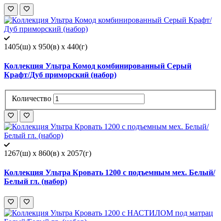
1405(ш) x 950(в) x 440(г)
Коллекция Ультра Комод комбинированный Серый
Крафт/Дуб приморский (набор)
Количество
1267(ш) x 860(в) x 2057(г)
Коллекция Ультра Кровать 1200 с подъемным мех. Белый/
Белый гл. (набор)