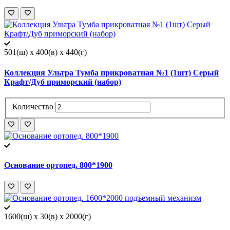
501(ш) x 400(в) x 440(г)
Коллекция Ультра Тумба прикроватная №1 (1шт) Серый
Крафт/Дуб приморский (набор)
Количество
Основание ортопед. 800*1900
1600(ш) x 30(в) x 2000(г)