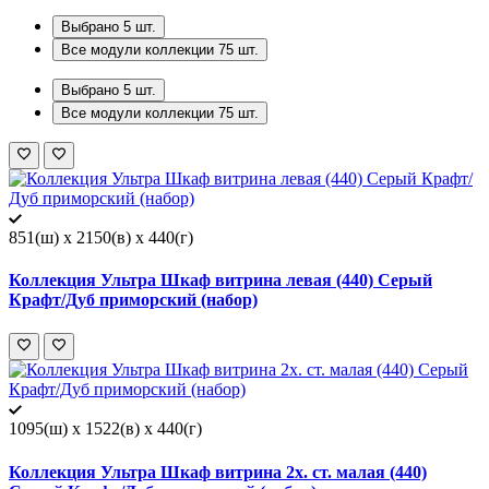
Выбрано
5
шт.
Все модули коллекции
75
шт.
Выбрано
5
шт.
Все модули коллекции
75
шт.
851(ш) x 2150(в) x 440(г)
Коллекция Ультра Шкаф витрина левая (440) Серый
Крафт/Дуб приморский (набор)
1095(ш) x 1522(в) x 440(г)
Коллекция Ультра Шкаф витрина 2х. ст. малая (440)