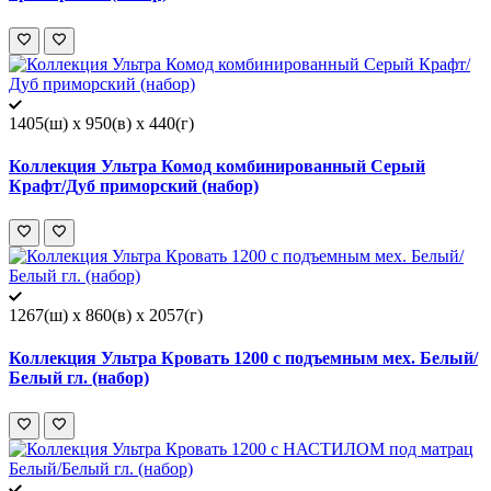
1405(ш) x 950(в) x 440(г)
Коллекция Ультра Комод комбинированный Серый
Крафт/Дуб приморский (набор)
1267(ш) x 860(в) x 2057(г)
Коллекция Ультра Кровать 1200 с подъемным мех. Белый/
Белый гл. (набор)