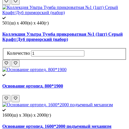
501(ш) x 400(в) x 440(г)
Коллекция Ультра Тумба прикроватная №1 (1шт) Серый
Крафт/Дуб приморский (набор)
Количество
Основание ортопед. 800*1900
1600(ш) x 30(в) x 2000(г)
Основание ортопед. 1600*2000 подъемный механизм