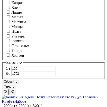
Каприз
Клео
Лацио
Мальта
Мартина
Монца
Прага
Ривьера
Римини
Стокгольм
Ультра
Хилтон
Высота
От
До
Сбросить
Фильтр
1200(ш) x 280(в) x 340(г)