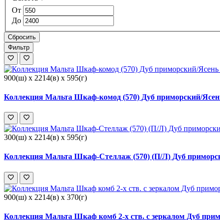
От
До
Сбросить
Фильтр
900(ш) x 2214(в) x 595(г)
Коллекция Мальта Шкаф-комод (570) Дуб приморский/Ясень
300(ш) x 2214(в) x 595(г)
Коллекция Мальта Шкаф-Стеллаж (570) (П/Л) Дуб приморск
900(ш) x 2214(в) x 370(г)
Коллекция Мальта Шкаф комб 2-х ств. с зеркалом Дуб прим