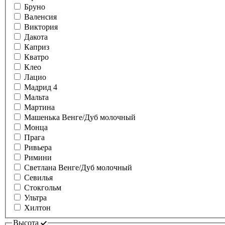
Бруно
Валенсия
Виктория
Дакота
Каприз
Кватро
Клео
Лацио
Мадрид 4
Мальта
Мартина
Машенька Венге/Дуб молочный
Монца
Прага
Ривьера
Римини
Светлана Венге/Дуб молочный
Севилья
Стокгольм
Ультра
Хилтон
Высота