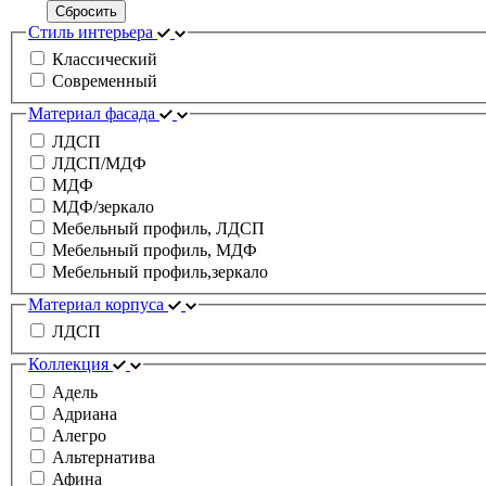
Сбросить
Стиль интерьера
Классический
Современный
Материал фасада
ЛДСП
ЛДСП/МДФ
МДФ
МДФ/зеркало
Мебельный профиль, ЛДСП
Мебельный профиль, МДФ
Мебельный профиль,зеркало
Материал корпуса
ЛДСП
Коллекция
Адель
Адриана
Алегро
Альтернатива
Афина