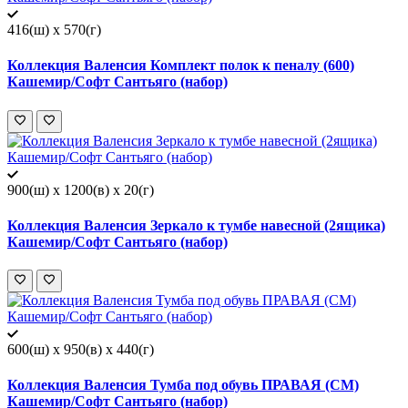
416(ш) x 570(г)
Коллекция Валенсия Комплект полок к пеналу (600)
Кашемир/Софт Сантьяго (набор)
900(ш) x 1200(в) x 20(г)
Коллекция Валенсия Зеркало к тумбе навесной (2ящика)
Кашемир/Софт Сантьяго (набор)
600(ш) x 950(в) x 440(г)
Коллекция Валенсия Тумба под обувь ПРАВАЯ (СМ)
Кашемир/Софт Сантьяго (набор)