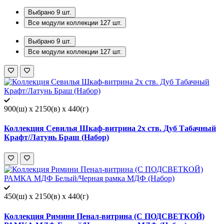
Выбрано
9
шт.
Все модули коллекции
127
шт.
Выбрано
9
шт.
Все модули коллекции
127
шт.
900(ш) x 2150(в) x 440(г)
Коллекция Севилья Шкаф-витрина 2х ств. Дуб Табачный
Крафт/Латунь Браш (Набор)
450(ш) x 2150(в) x 440(г)
Коллекция Римини Пенал-витрина (С ПОДСВЕТКОЙ)