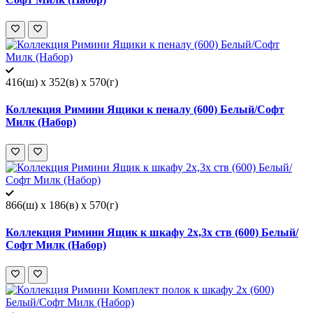
416(ш) x 352(в) x 570(г)
Коллекция Римини Ящики к пеналу (600) Белый/Софт
Милк (Набор)
866(ш) x 186(в) x 570(г)
Коллекция Римини Ящик к шкафу 2х,3х ств (600) Белый/
Софт Милк (Набор)