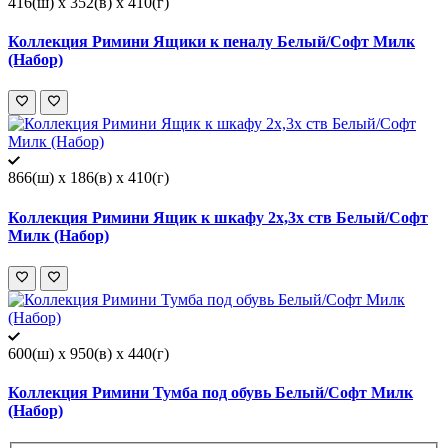
416(ш) x 352(в) x 410(г)
Коллекция Римини Ящики к пеналу Белый/Софт Милк
(Набор)
866(ш) x 186(в) x 410(г)
Коллекция Римини Ящик к шкафу 2х,3х ств Белый/Софт
Милк (Набор)
600(ш) x 950(в) x 440(г)
Коллекция Римини Тумба под обувь Белый/Софт Милк
(Набор)