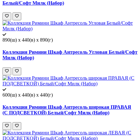
Белый/Софт Милк (Набор)
890(ш) x 440(в) x 890(г)
Коллекция Римини Шкаф Антресоль Угловая Белый/Софт
Милк (Набор)
600(ш) x 440(в) x 440(г)
Коллекция Римини Шкаф Антресоль широкая ПРАВАЯ
(С ПОДСВЕТКОЙ) Белый/Софт Милк (Набор)