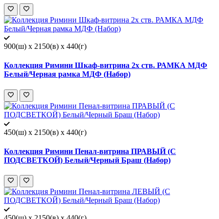
900(ш) x 2150(в) x 440(г)
Коллекция Римини Шкаф-витрина 2х ств. РАМКА МДФ
Белый/Черная рамка МДФ (Набор)
450(ш) x 2150(в) x 440(г)
Коллекция Римини Пенал-витрина ПРАВЫЙ (С
ПОДСВЕТКОЙ) Белый/Черный Браш (Набор)
450(ш) x 2150(в) x 440(г)