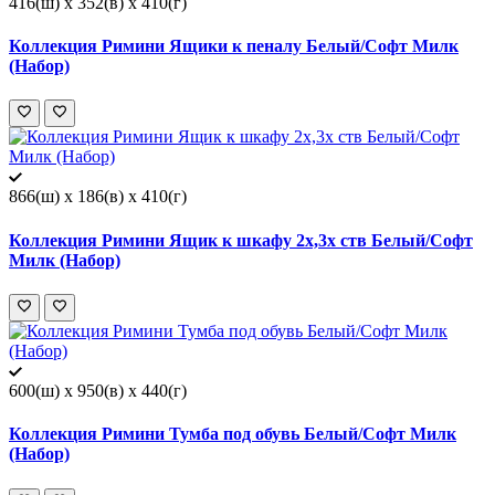
416(ш) x 352(в) x 410(г)
Коллекция Римини Ящики к пеналу Белый/Софт Милк
(Набор)
866(ш) x 186(в) x 410(г)
Коллекция Римини Ящик к шкафу 2х,3х ств Белый/Софт
Милк (Набор)
600(ш) x 950(в) x 440(г)
Коллекция Римини Тумба под обувь Белый/Софт Милк
(Набор)