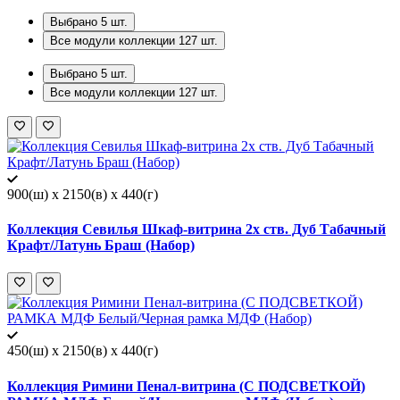
Выбрано
5
шт.
Все модули коллекции
127
шт.
Выбрано
5
шт.
Все модули коллекции
127
шт.
900(ш) x 2150(в) x 440(г)
Коллекция Севилья Шкаф-витрина 2х ств. Дуб Табачный
Крафт/Латунь Браш (Набор)
450(ш) x 2150(в) x 440(г)
Коллекция Римини Пенал-витрина (С ПОДСВЕТКОЙ)