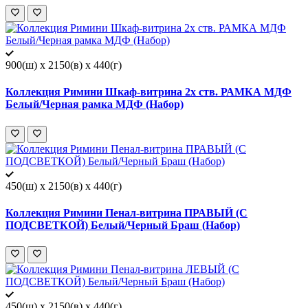
900(ш) x 2150(в) x 440(г)
Коллекция Римини Шкаф-витрина 2х ств. РАМКА МДФ
Белый/Черная рамка МДФ (Набор)
450(ш) x 2150(в) x 440(г)
Коллекция Римини Пенал-витрина ПРАВЫЙ (С
ПОДСВЕТКОЙ) Белый/Черный Браш (Набор)
450(ш) x 2150(в) x 440(г)