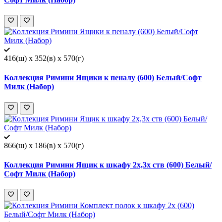
416(ш) x 352(в) x 570(г)
Коллекция Римини Ящики к пеналу (600) Белый/Софт
Милк (Набор)
866(ш) x 186(в) x 570(г)
Коллекция Римини Ящик к шкафу 2х,3х ств (600) Белый/
Софт Милк (Набор)