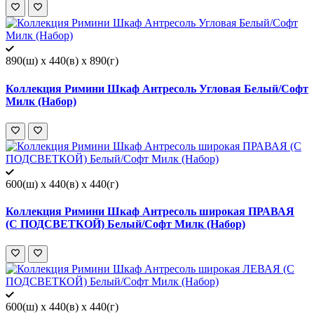
890(ш) x 440(в) x 890(г)
Коллекция Римини Шкаф Антресоль Угловая Белый/Софт
Милк (Набор)
600(ш) x 440(в) x 440(г)
Коллекция Римини Шкаф Антресоль широкая ПРАВАЯ
(С ПОДСВЕТКОЙ) Белый/Софт Милк (Набор)
600(ш) x 440(в) x 440(г)